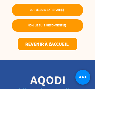
OUI, JE SUIS SATISFAIT(E)
NON, JE SUIS MECONTENT(E)
REVENIR À L'ACCUEIL
2-10 rue d'Oradour-sur-Glane
75015 Paris
CARRIÈRES
MENTIONS LÉGALES
CONDITIONS GÉNÉRALES D'UTILISATION