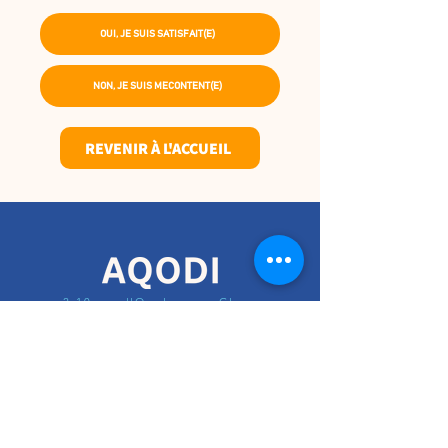
OUI, JE SUIS SATISFAIT(E)
NON, JE SUIS MECONTENT(E)
REVENIR À L'ACCUEIL
2-10 rue d'Oradour-sur-Glane
75015 Paris
CARRIÈRES
MENTIONS LÉGALES
CONDITIONS GÉNÉRALES D'UTILISATION